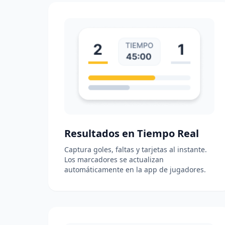
Resultados en Tiempo Real
Captura goles, faltas y tarjetas al instante.
Los marcadores se actualizan
automáticamente en la app de jugadores.