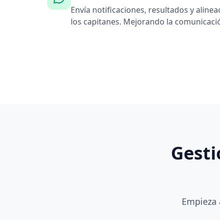
Envía notificaciones, resultados y aline
los capitanes. Mejorando la comunicaci
Gesti
Empieza a