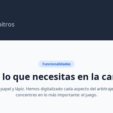
itros
Funcionalidades
 lo que necesitas en la c
 papel y lápiz. Hemos digitalizado cada aspecto del arbitraj
concentres en lo más importante: el juego.