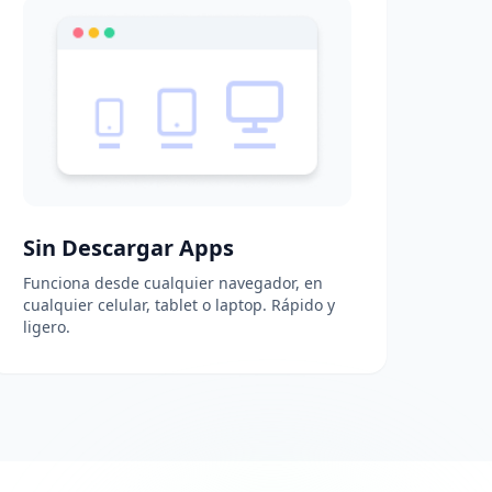
Sin Descargar Apps
Funciona desde cualquier navegador, en
cualquier celular, tablet o laptop. Rápido y
ligero.