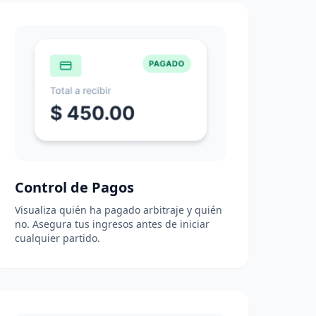
Control de Pagos
Visualiza quién ha pagado arbitraje y quién
no. Asegura tus ingresos antes de iniciar
cualquier partido.